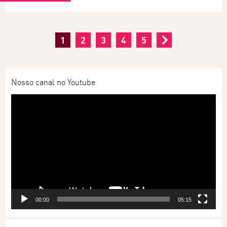
1
2
3
4
5
Nosso canal no Youtube
Tocador
de
vídeo
00:00
05:15