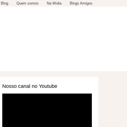
 Blog
Quem somos
Na Mídia
Blogs Amigos
SERVIÇOS
OUTROS
Nosso canal no Youtube
Tocador
de
vídeo