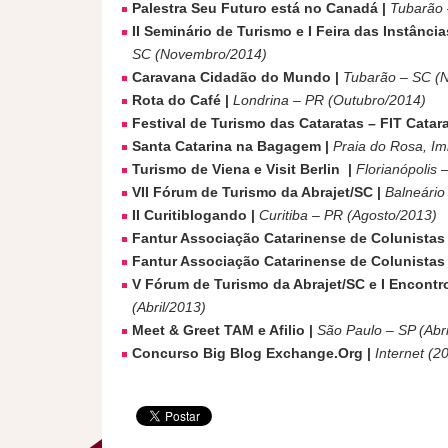
Palestra Seu Futuro está no Canadá |
Tubarão 
II Seminário de Turismo e I Feira das Instânci
SC (Novembro/2014)
Caravana Cidadão do Mundo |
Tubarão – SC (
Rota do Café |
Londrina – PR (Outubro/2014)
Festival de Turismo das Cataratas – FIT Catara
Santa Catarina na Bagagem |
Praia do Rosa, Im
Turismo de Viena e Visit Berlin |
Florianópolis
VII Fórum de Turismo da Abrajet/SC |
Balneário
II Curitiblogando |
Curitiba – PR (Agosto/2013)
Fantur Associação Catarinense de Colunistas
Fantur Associação Catarinense de Colunistas 
V Fórum de Turismo da Abrajet/SC e I Encontro 
(Abril/2013)
Meet & Greet TAM e Afilio |
São Paulo – SP (Abri
Concurso Big Blog Exchange.Org |
Internet (2