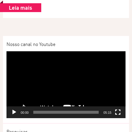
Leia mais
Nosso canal no Youtube
Tocador
de
vídeo
00:00
05:15
Pesquisar