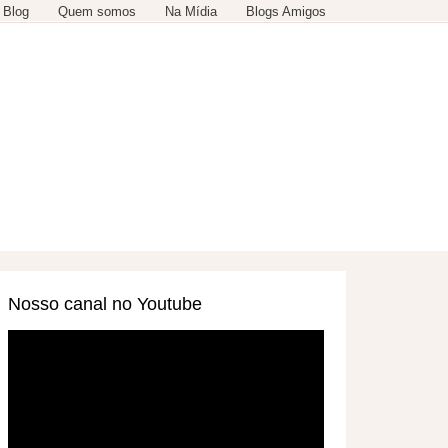
 Blog
Quem somos
Na Mídia
Blogs Amigos
SERVIÇOS
OUTROS
Nosso canal no Youtube
Tocador
de
vídeo