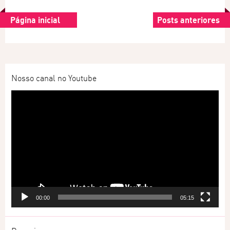
Página inicial
Posts anteriores
Nosso canal no Youtube
Tocador
de
vídeo
00:00
05:15