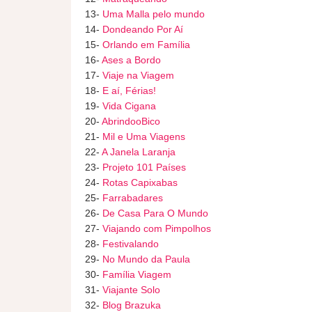
13-
Uma Malla pelo mundo
14-
Dondeando Por Aí
15-
Orlando em Família
16-
Ases a Bordo
17-
Viaje na Viagem
18-
E aí, Férias!
19-
Vida Cigana
20-
AbrindooBico
21-
Mil e Uma Viagens
22-
A Janela Laranja
23-
Projeto 101 Países
24-
Rotas Capixabas
25-
Farrabadares
26-
De Casa Para O Mundo
27-
Viajando com Pimpolhos
28-
Festivalando
29-
No Mundo da Paula
30-
Família Viagem
31-
Viajante Solo
32-
Blog Brazuka