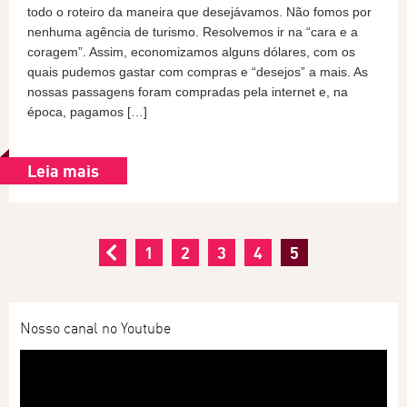
todo o roteiro da maneira que desejávamos. Não fomos por
nenhuma agência de turismo. Resolvemos ir na “cara e a
coragem”. Assim, economizamos alguns dólares, com os
quais pudemos gastar com compras e “desejos” a mais. As
nossas passagens foram compradas pela internet e, na
época, pagamos […]
Leia mais
1
2
3
4
5
Nosso canal no Youtube
Tocador
de
vídeo