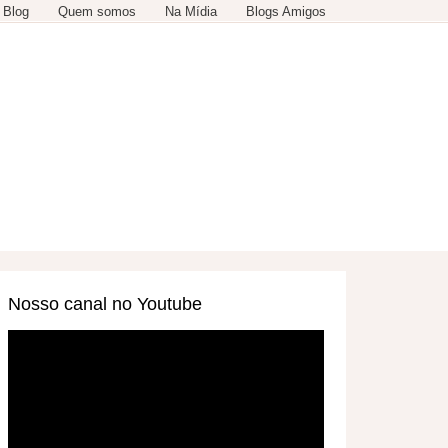
 Blog
Quem somos
Na Mídia
Blogs Amigos
SERVIÇOS
OUTROS
Nosso canal no Youtube
Tocador
de
vídeo