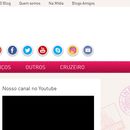
O Blog
Quem somos
Na Mídia
Blogs Amigos
IÇOS
OUTROS
CRUZEIRO
Nosso canal no Youtube
Tocador
de
vídeo