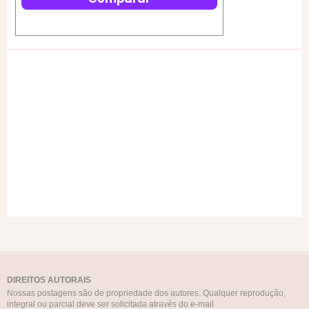
DIREITOS AUTORAIS
Nossas postagens são de propriedade dos autores. Qualquer reprodução,
integral ou parcial deve ser solicitada através do e-mail