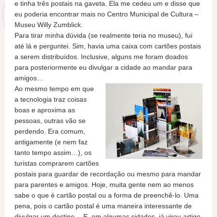
e tinha três postais na gaveta. Ela me cedeu um e disse que
eu poderia encontrar mais no Centro Municipal de Cultura –
Museu Willy Zumblick.
Para tirar minha dúvida (se realmente teria no museu), fui
até lá e perguntei. Sim, havia uma caixa com cartões postais
a serem distribuídos. Inclusive, alguns me foram doados
para posteriormente eu divulgar a cidade ao mandar para
amigos…
Ao mesmo tempo em que
a tecnologia traz coisas
boas e aproxima as
pessoas, outras vão se
perdendo. Era comum,
antigamente (e nem faz
tanto tempo assim…), os
turistas comprarem cartões
postais para guardar de recordação ou mesmo para mandar
para parentes e amigos. Hoje, muita gente nem ao menos
sabe o que é cartão postal ou a forma de preenchê-lo. Uma
pena, pois o cartão postal é uma maneira interessante de
divulgar um destino… E, em algumas cidades, já virou artigo