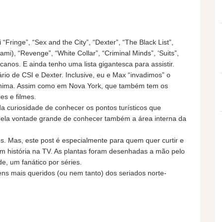
Fringe”, “Sex and the City”, “Dexter”, “The Black List”,
i), “Revenge”, “White Collar”, “Criminal Minds”, ‘Suits”,
icanos. E ainda tenho uma lista gigantesca para assistir.
io de CSI e Dexter. Inclusive, eu e Max “invadimos” o
nima. Assim como em Nova York, que também tem os
es e filmes.
a curiosidade de conhecer os pontos turísticos que
uela vontade grande de conhecer também a área interna da
cios. Mas, este post é especialmente para quem quer curtir e
m história na TV. As plantas foram desenhadas a mão pelo
de, um fanático por séries.
ens mais queridos (ou nem tanto) dos seriados norte-