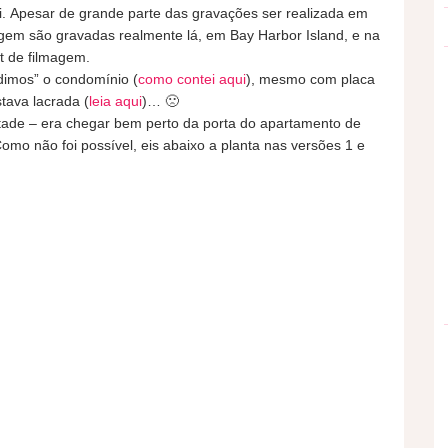
mi. Apesar de grande parte das gravações ser realizada em
em são gravadas realmente lá, em Bay Harbor Island, e na
t de filmagem.
dimos” o condomínio (
como contei aqui
), mesmo com placa
stava lacrada (
leia aqui
)… 🙁
ntade – era chegar bem perto da porta do apartamento de
mo não foi possível, eis abaixo a planta nas versões 1 e