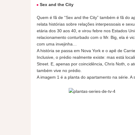
Sex and the City
Quem é fã de “Sex and the City” também é fã do a
relata histórias sobre relações interpessoais e sexu
etária dos 30 aos 40, e virou febre nos Estados Un
relacionamento conturbado com o Mr. Big, ela é vic
com uma invejinha…
A história se passa em Nova York e o apê de Carri
Inclusive, o prédio realmente existe: mas está loc
Street. E, apenas por coincidência, Chris Noth, o a
também vive no prédio.
A imagem 1 é a planta do apartamento na série. A 