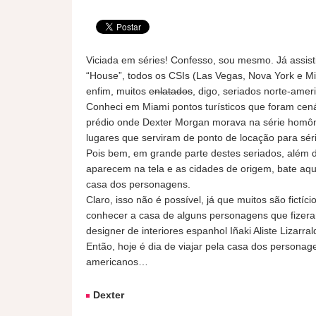
Viciada em séries! Confesso, sou mesmo. Já assisti “
“House”, todos os CSIs (Las Vegas, Nova York e Miam
enfim, muitos
enlatados
, digo, seriados norte-amer
Conheci em Miami pontos turísticos que foram cenár
prédio onde Dexter Morgan morava na série homô
lugares que serviram de ponto de locação para séri
Pois bem, em grande parte destes seriados, além d
aparecem na tela e as cidades de origem, bate aq
casa dos personagens.
Claro, isso não é possível, já que muitos são fictí
conhecer a casa de alguns personagens que fizera
designer de interiores espanhol Iñaki Aliste Lizarral
Então, hoje é dia de viajar pela casa dos personag
americanos…
Dexter