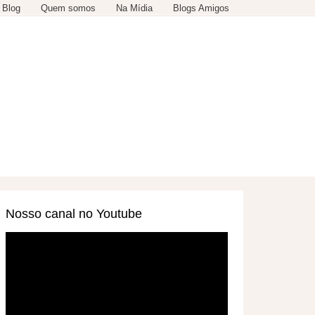
 Blog
Quem somos
Na Mídia
Blogs Amigos
SERVIÇOS
OUTROS
Nosso canal no Youtube
Tocador
de
vídeo