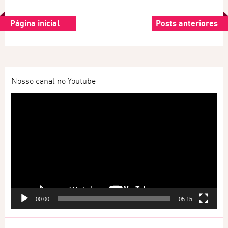
Página inicial
Posts anteriores
Nosso canal no Youtube
Tocador
de
vídeo
00:00
05:15