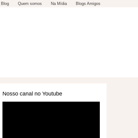
 Blog
Quem somos
Na Mídia
Blogs Amigos
SERVIÇOS
OUTROS
Nosso canal no Youtube
Tocador
de
vídeo