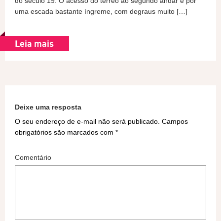
do século 19. O acesso do térreo ao segundo andar é por
uma escada bastante íngreme, com degraus muito […]
Leia mais
Deixe uma resposta
O seu endereço de e-mail não será publicado.
Campos
obrigatórios são marcados com
*
Comentário