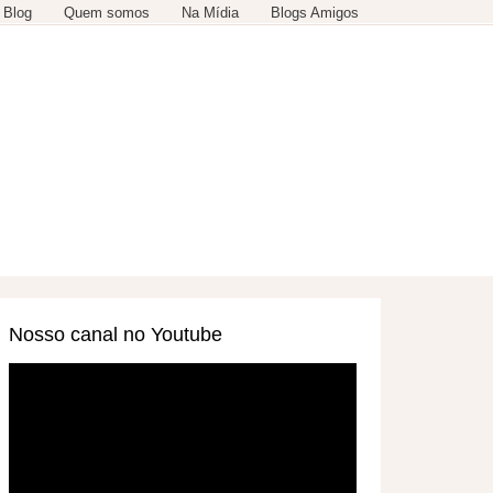
 Blog
Quem somos
Na Mídia
Blogs Amigos
SERVIÇOS
OUTROS
Nosso canal no Youtube
Tocador
de
vídeo