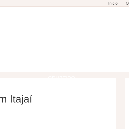
Início
O
GASTRONOMIA
COMPRAS
LAZER
CRUZEIRO
 Itajaí