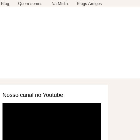
 Blog
Quem somos
Na Mídia
Blogs Amigos
SERVIÇOS
OUTROS
Nosso canal no Youtube
Tocador
de
vídeo