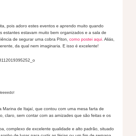
eita, pois adoro estes eventos e aprendo muito quando
 Os estantes estavam muito bem organizados e a sala de
riência de segurar uma cobra Píton,
como postei aqui
. Aliás,
ferente, da qual nem imaginaria. E isso é excelente!
Meeeedo!
a Marina de Itajaí, que contou com uma mesa farta de
o, claro, sem contar com as amizades que são feitas e os
Spa, complexo de excelente qualidade e alto padrão, situado
 sonho de lugar para curtir as férias ou um fim de semana.