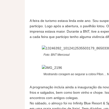
A feira de turismo estava linda este ano. Sou susp
participo. Logo após a abertura, o pavilhão lotou.
imprensa estava maior. Durante a BNT, tive a expe
a cada feira que participo tenho alguma vivência di
Foto: BNT Mercosul
Mostrando coragem ao segurar a cobra Píton… 
A programação incluía ainda a inauguração da nov
frios e salgados, bem como bom vinho e chope. Iss
encontros com antigos colegas.
No sábado, o almoço foi no Infinity Blue Resort & 
em uma praia particular de Itajaí. Sem dúvidas, um