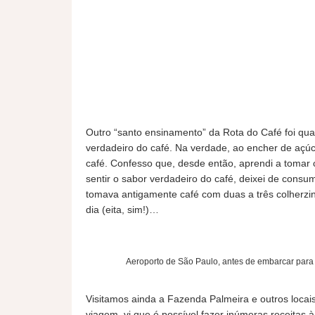
Outro “santo ensinamento” da Rota do Café foi qu
verdadeiro do café. Na verdade, ao encher de açúc
café. Confesso que, desde então, aprendi a tomar c
sentir o sabor verdadeiro do café, deixei de consu
tomava antigamente café com duas a três colherzi
dia (eita, sim!)…
Aeroporto de São Paulo, antes de embarcar para
Visitamos ainda a Fazenda Palmeira e outros loca
viagem, vi que é possível fazer inúmeras receitas 