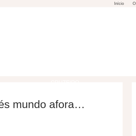
Início
O
GASTRONOMIA
COMPRAS
LAZER
CRUZEIRO
fés mundo afora…