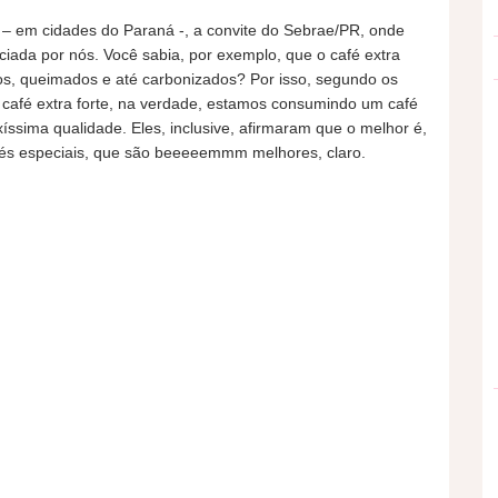
 – em cidades do Paraná -, a convite do Sebrae/PR, onde
ada por nós. Você sabia, por exemplo, que o café extra
os, queimados e até carbonizados? Por isso, segundo os
r café extra forte, na verdade, estamos consumindo um café
íssima qualidade. Eles, inclusive, afirmaram que o melhor é,
afés especiais, que são beeeeemmm melhores, claro.