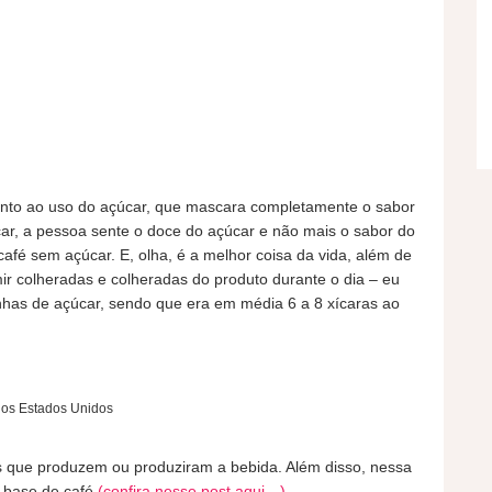
anto ao uso do açúcar, que mascara completamente o sabor
ar, a pessoa sente o doce do açúcar e não mais o sabor do
afé sem açúcar. E, olha, é a melhor coisa da vida, além de
mir colheradas e colheradas do produto durante o dia – eu
nhas de açúcar, sendo que era em média 6 a 8 xícaras ao
 os Estados Unidos
is que produzem ou produziram a bebida. Além disso, nessa
à base de café
(confira nesse post aqui…)
.