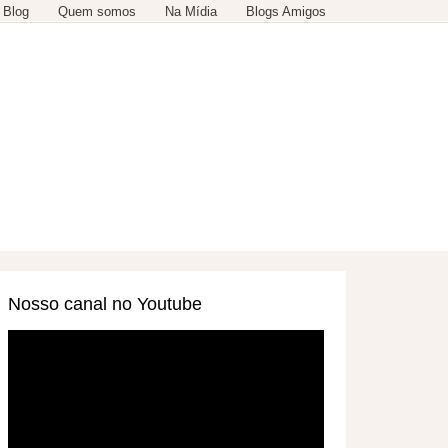
 Blog
Quem somos
Na Mídia
Blogs Amigos
SERVIÇOS
OUTROS
Nosso canal no Youtube
Tocador
de
vídeo