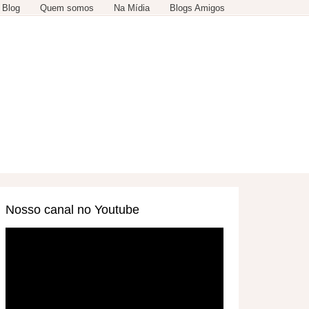
 Blog
Quem somos
Na Mídia
Blogs Amigos
SERVIÇOS
OUTROS
Nosso canal no Youtube
Tocador
de
vídeo