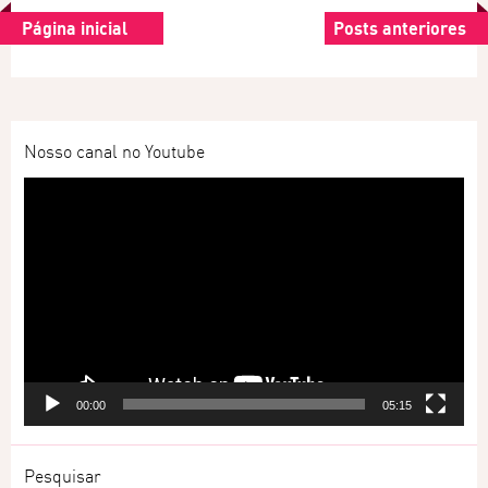
Página inicial
Posts anteriores
Nosso canal no Youtube
Tocador
de
vídeo
00:00
05:15
Pesquisar