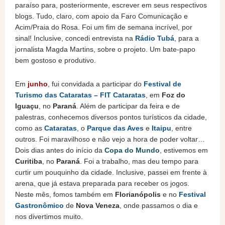
paraíso para, posteriormente, escrever em seus respectivos
blogs. Tudo, claro, com apoio da Faro Comunicação e
Acim/Praia do Rosa. Foi um fim de semana incrível, por
sinal! Inclusive, concedi entrevista na
Rádio Tubá
, para a
jornalista Magda Martins, sobre o projeto. Um bate-papo
bem gostoso e produtivo.
Em
junho
, fui convidada a participar do
Festival de
Turismo das Cataratas – FIT Cataratas
, em
Foz do
Iguaçu
, no
Paraná
. Além de participar da feira e de
palestras, conhecemos diversos pontos turísticos da cidade,
como as
Cataratas
, o
Parque das Aves
e
Itaipu
, entre
outros. Foi maravilhoso e não vejo a hora de poder voltar…
Dois dias antes do início da
Copa do Mundo
, estivemos em
Curitiba
, no
Paraná
. Foi a trabalho, mas deu tempo para
curtir um pouquinho da cidade. Inclusive, passei em frente à
arena, que já estava preparada para receber os jogos.
Neste mês, fomos também em
Florianópolis
e no
Festival
Gastronômico
de
Nova Veneza
, onde passamos o dia e
nos divertimos muito.