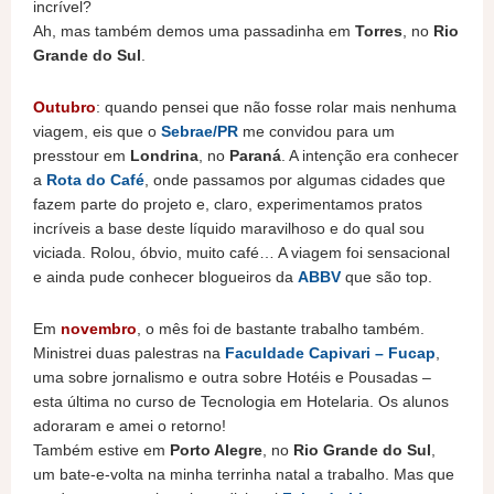
incrível?
Ah, mas também demos uma passadinha em
Torres
, no
Rio
Grande do Sul
.
Outubro
: quando pensei que não fosse rolar mais nenhuma
viagem, eis que o
Sebrae/PR
me convidou para um
presstour em
Londrina
, no
Paraná
. A intenção era conhecer
a
Rota do Café
, onde passamos por algumas cidades que
fazem parte do projeto e, claro, experimentamos pratos
incríveis a base deste líquido maravilhoso e do qual sou
viciada. Rolou, óbvio, muito café… A viagem foi sensacional
e ainda pude conhecer blogueiros da
ABBV
que são top.
Em
novembro
, o mês foi de bastante trabalho também.
Ministrei duas palestras na
Faculdade Capivari – Fucap
,
uma sobre jornalismo e outra sobre Hotéis e Pousadas –
esta última no curso de Tecnologia em Hotelaria. Os alunos
adoraram e amei o retorno!
Também estive em
Porto Alegre
, no
Rio Grande do Sul
,
um bate-e-volta na minha terrinha natal a trabalho. Mas que