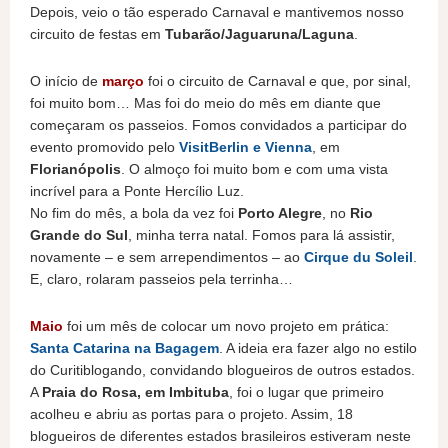
Depois, veio o tão esperado Carnaval e mantivemos nosso
circuito de festas em
Tubarão/Jaguaruna/Laguna
.
O início de
março
foi o circuito de Carnaval e que, por sinal,
foi muito bom… Mas foi do meio do mês em diante que
começaram os passeios. Fomos convidados a participar do
evento promovido pelo
VisitBerlin e Vienna
, em
Florianópolis
. O almoço foi muito bom e com uma vista
incrível para a Ponte Hercílio Luz.
No fim do mês, a bola da vez foi
Porto Alegre
, no
Rio
Grande do Sul
, minha terra natal. Fomos para lá assistir,
novamente – e sem arrependimentos – ao
Cirque du Soleil
.
E, claro, rolaram passeios pela terrinha…
Maio
foi um mês de colocar um novo projeto em prática:
Santa Catarina na Bagagem
. A ideia era fazer algo no estilo
do Curitiblogando, convidando blogueiros de outros estados.
A
Praia do Rosa, em Imbituba
, foi o lugar que primeiro
acolheu e abriu as portas para o projeto. Assim, 18
blogueiros de diferentes estados brasileiros estiveram neste