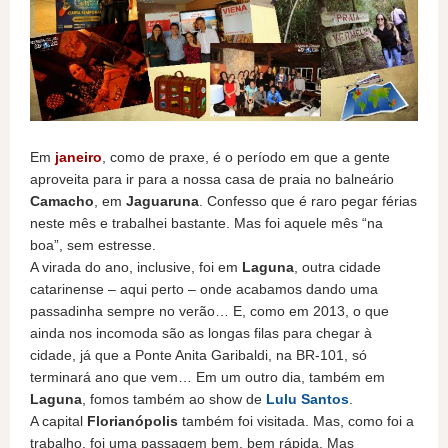
Em
janeiro
, como de praxe, é o período em que a gente
aproveita para ir para a nossa casa de praia no balneário
Camacho
, em
Jaguaruna
. Confesso que é raro pegar férias
neste mês e trabalhei bastante. Mas foi aquele mês “na
boa”, sem estresse.
A virada do ano, inclusive, foi em
Laguna
, outra cidade
catarinense – aqui perto – onde acabamos dando uma
passadinha sempre no verão… E, como em 2013, o que
ainda nos incomoda são as longas filas para chegar à
cidade, já que a Ponte Anita Garibaldi, na BR-101, só
terminará ano que vem… Em um outro dia, também em
Laguna
, fomos também ao show de
Lulu Santos
.
A capital
Florianópolis
também foi visitada. Mas, como foi a
trabalho, foi uma passagem bem, bem rápida. Mas