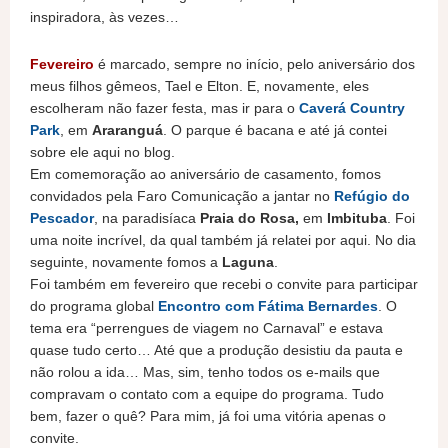
inspiradora, às vezes…
Fevereiro
é marcado, sempre no início, pelo aniversário dos
meus filhos gêmeos, Tael e Elton. E, novamente, eles
escolheram não fazer festa, mas ir para o
Caverá Country
Park
, em
Araranguá
. O parque é bacana e até já contei
sobre ele aqui no blog.
Em comemoração ao aniversário de casamento, fomos
convidados pela Faro Comunicação a jantar no
Refúgio do
Pescador
, na paradisíaca
Praia do Rosa,
em
Imbituba
. Foi
uma noite incrível, da qual também já relatei por aqui. No dia
seguinte, novamente fomos a
Laguna
.
Foi também em fevereiro que recebi o convite para participar
do programa global
Encontro com Fátima Bernardes
. O
tema era “perrengues de viagem no Carnaval” e estava
quase tudo certo… Até que a produção desistiu da pauta e
não rolou a ida… Mas, sim, tenho todos os e-mails que
compravam o contato com a equipe do programa. Tudo
bem, fazer o quê? Para mim, já foi uma vitória apenas o
convite.