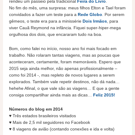
rendeu um passeio pela tradicional
Feira do Livro
.
No fim do mês, uma surpresa: meus filhos Elton e Tael foram
convidados a fazer um teste para a
Rede Globo
. Por serem
gêmeos, o teste era para a minissérie
Dois Irmãos
, para
viver Cauã Reymond na infância. Fiquei super-hiper-mega
orgulhosa dos dois, que encararam tudo na boa.
Bom, como falei no início, nosso ano foi mais focado em
trabalho. Não rolaram tantas viagens, mas as poucas que
aconteceram, certamente, foram memoráveis. Espero que
2015 seja ainda melhor, não apenas profissionalmente –
como foi 2014 -, mas repleto de novos lugares a serem
explorados. Também vale repetir destinos, não dá nada…
hehehe Afinal, o que vale são as viagens… E que a gente
consiga compartilhar ainda mais as dicas…
Feliz 2015!
Números do blog em 2014
♥ Três estados brasileiros visitados
♥ Mais de 2,5 mil seguidores no Facebook
♥ 8 viagens de avião (contando conexões e ida e volta)