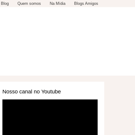
 Blog
Quem somos
Na Mídia
Blogs Amigos
SERVIÇOS
OUTROS
Nosso canal no Youtube
Tocador
de
vídeo