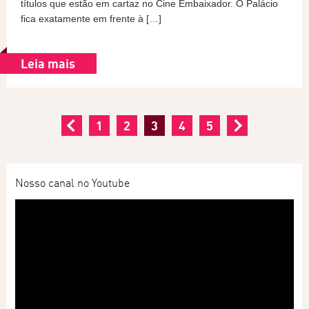
títulos que estão em cartaz no Cine Embaixador. O Palácio
fica exatamente em frente à […]
Leia mais
1
2
3
4
5
Nosso canal no Youtube
Tocador
de
vídeo