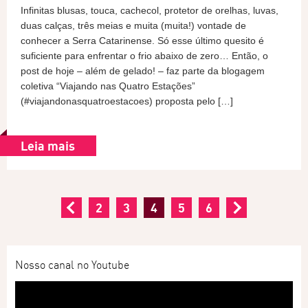
Infinitas blusas, touca, cachecol, protetor de orelhas, luvas,
duas calças, três meias e muita (muita!) vontade de
conhecer a Serra Catarinense. Só esse último quesito é
suficiente para enfrentar o frio abaixo de zero… Então, o
post de hoje – além de gelado! – faz parte da blogagem
coletiva “Viajando nas Quatro Estações”
(#viajandonasquatroestacoes)‬ proposta pelo […]
Leia mais
2
3
4
5
6
Nosso canal no Youtube
Tocador
de